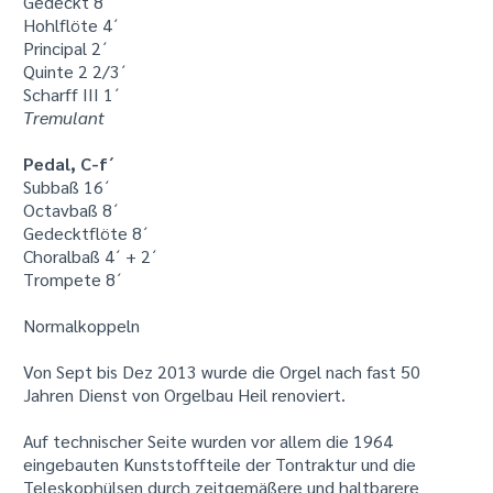
Gedeckt 8´
Hohlflöte 4´
Principal 2´
Quinte 2 2/3´
Scharff III 1´
Tremulant
Pedal, C-f´
Subbaß 16´
Octavbaß 8´
Gedecktflöte 8´
Choralbaß 4´ + 2´
Trompete 8´
Normalkoppeln
Von Sept bis Dez 2013 wurde die Orgel nach fast 50
Jahren Dienst von Orgelbau Heil renoviert.
Auf technischer Seite wurden vor allem die 1964
eingebauten Kunststoffteile der Tontraktur und die
Teleskophülsen durch zeitgemäßere und haltbarere